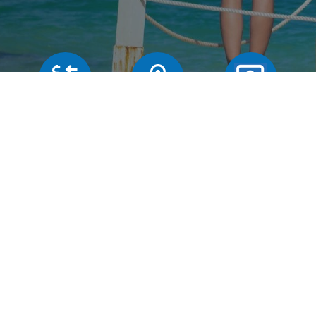
Butiker
Växelkurser
Frägor