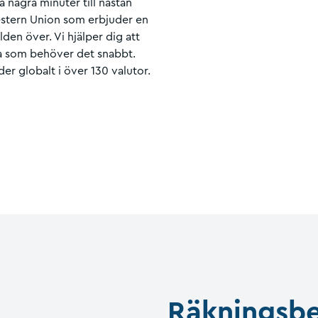
 några minuter till nästan
stern Union som erbjuder en
den över. Vi hjälper dig att
ära som behöver det snabbt.
er globalt i över 130 valutor.
Räkningsbe