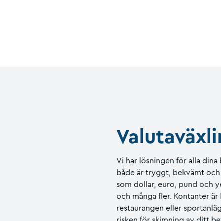
Valutaväxli
Vi har lösningen för alla din
både är tryggt, bekvämt och p
som dollar, euro, pund och ye
och många fler. Kontanter är 
restaurangen eller sportanl
risken för skimning av ditt be