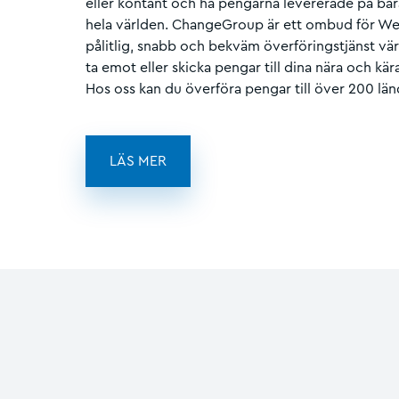
eller kontant och ha pengarna levererade på bara
hela världen. ChangeGroup är ett ombud för We
pålitlig, snabb och bekväm överföringstjänst värl
ta emot eller skicka pengar till dina nära och k
Hos oss kan du överföra pengar till över 200 länd
LÄS MER