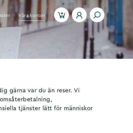
nster
Våra kontor
dig gärna var du än reser. Vi
 momsåterbetalning,
siella tjänster lätt för människor