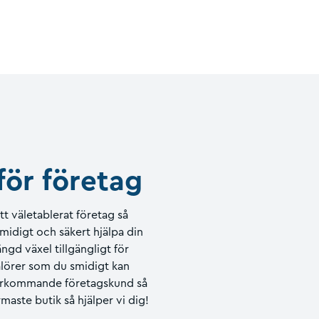
för företag
tt väletablerat företag så
midigt och säkert hjälpa din
gd växel tillgängligt för
valörer som du smidigt kan
återkommande företagskund så
aste butik så hjälper vi dig!