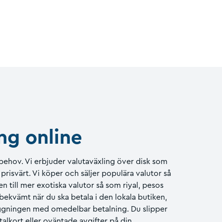
ng online
a behov. Vi erbjuder valutaväxling över disk som
risvärt. Vi köper och säljer populära valutor så
n till mer exotiska valutor så som riyal, pesos
bekvämt när du ska betala i den lokala butiken,
äggningen med omedelbar betalning. Du slipper
talkort eller oväntade avgifter på din