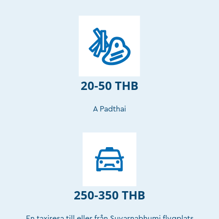
20-50 THB
A Padthai
250-350 THB
En taxiresa till eller från Suvarnabhumi flygplats