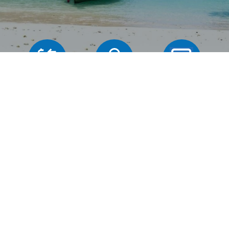
Butiker
Växelkurser
Frägor