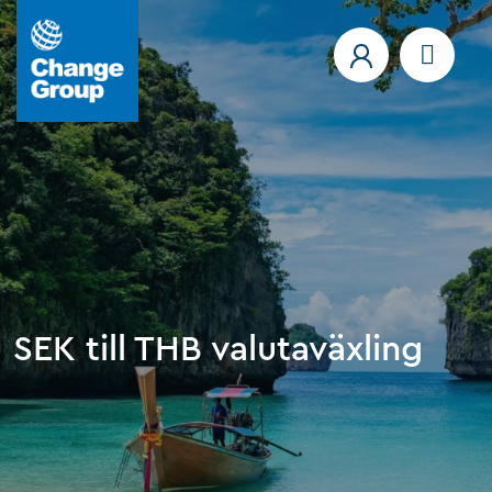
SEK till THB valutaväxling