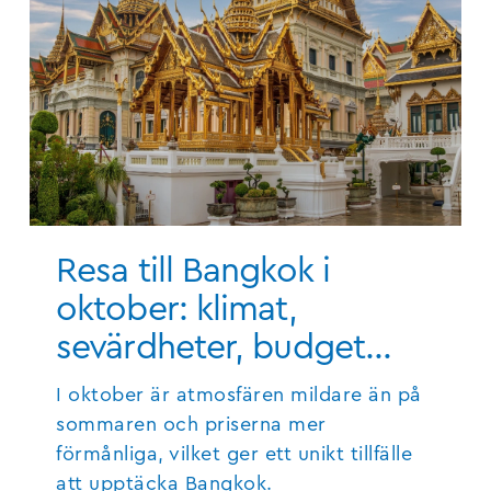
Resa till Bangkok i
oktober: klimat,
sevärdheter, budget…
I oktober är atmosfären mildare än på
sommaren och priserna mer
förmånliga, vilket ger ett unikt tillfälle
att upptäcka Bangkok.