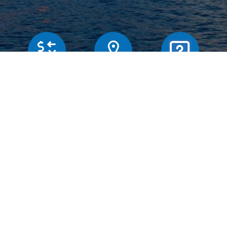
Butiker
Växelkurser
Frägor