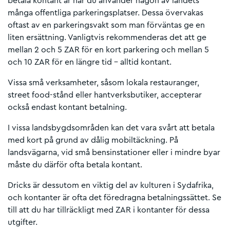
betala kontant är när du använder någon av landets
många offentliga parkeringsplatser. Dessa övervakas
oftast av en parkeringsvakt som man förväntas ge en
liten ersättning. Vanligtvis rekommenderas det att ge
mellan 2 och 5 ZAR för en kort parkering och mellan 5
och 10 ZAR för en längre tid – alltid kontant.
Vissa små verksamheter, såsom lokala restauranger,
street food-stånd eller hantverksbutiker, accepterar
också endast kontant betalning.
I vissa landsbygdsområden kan det vara svårt att betala
med kort på grund av dålig mobiltäckning. På
landsvägarna, vid små bensinstationer eller i mindre byar
måste du därför ofta betala kontant.
Dricks är dessutom en viktig del av kulturen i Sydafrika,
och kontanter är ofta det föredragna betalningssättet. Se
till att du har tillräckligt med ZAR i kontanter för dessa
utgifter.