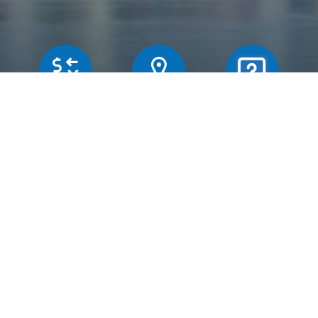
Butiker
Växelkurser
Frägor