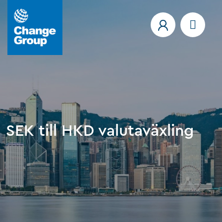
SEK till HKD valutaväxling