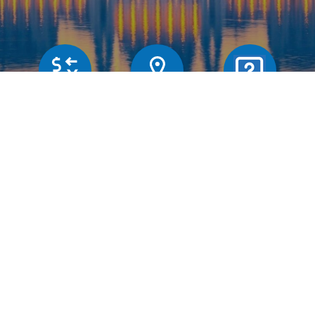
Butiker
Växelkurser
Frägor