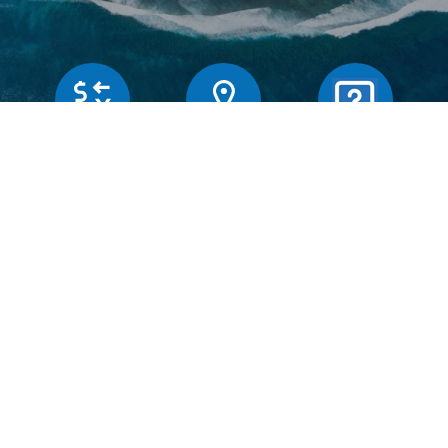
Butiker
Växelkurser
Frägor