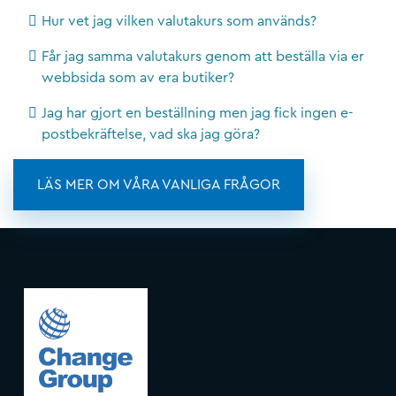
Hur vet jag vilken valutakurs som används?
Får jag samma valutakurs genom att beställa via er
webbsida som av era butiker?
Jag har gjort en beställning men jag fick ingen e-
postbekräftelse, vad ska jag göra?
LÄS MER OM VÅRA VANLIGA FRÅGOR