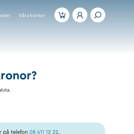
nster
Våra kontor
kronor?
luta.
r på telefon
08 411 12 22
.