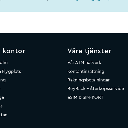
 kontor
Våra tjänster
holm
Vår ATM nätverk
 Flygplats
Kontantinsättning
ing
Räkningsbetalningar
o
BuyBack - Återköpsservice
ge
eSIM & SIM-KORT
ås
ttan