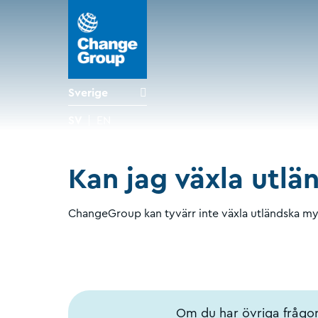
Sverige
SV
EN
Kan jag växla utlä
ChangeGroup kan tyvärr inte växla utländska mynt
Om du har övriga frågor