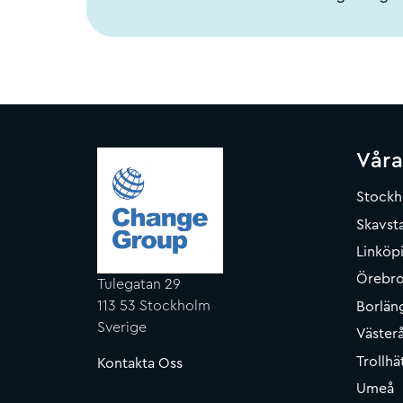
Våra
Stock
Skavsta
Linköp
Örebr
Tulegatan 29
113 53 Stockholm
Borlän
Sverige
Väster
Trollhä
Kontakta Oss
Umeå