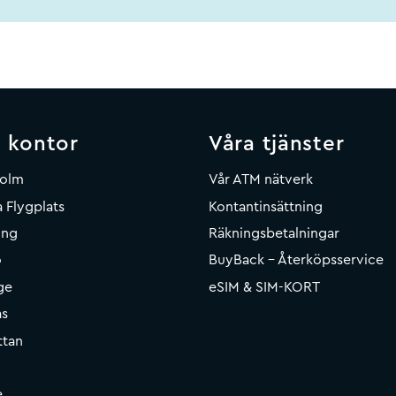
 kontor
Våra tjänster
holm
Vår ATM nätverk
 Flygplats
Kontantinsättning
ing
Räkningsbetalningar
o
BuyBack - Återköpsservice
ge
eSIM & SIM-KORT
ås
ttan
e