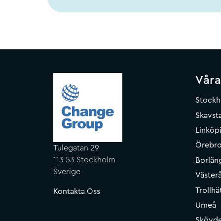
Våra
Stock
Skavsta
Linköp
Örebr
Tulegatan 29
113 53 Stockholm
Borlän
Sverige
Väster
Trollhä
Kontakta Oss
Umeå
Skövd