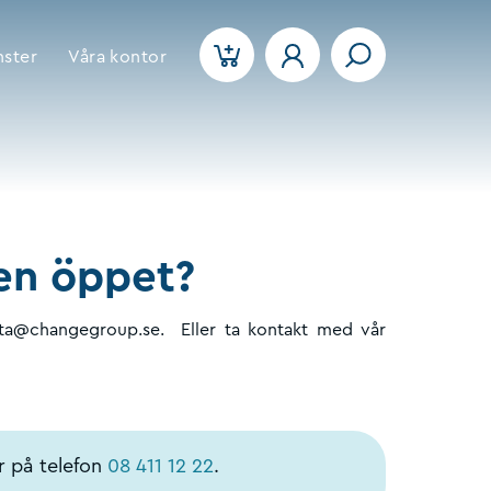
nster
Våra kontor
ten öppet?
luta@changegroup.se. Eller ta kontakt med vår
r på telefon
08 411 12 22
.