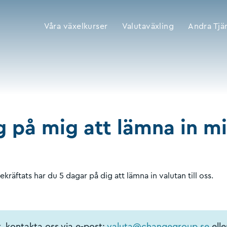
Våra växelkurser
Valutaväxling
Andra Tjä
ag på mig att lämna in m
kräftats har du 5 dagar på dig att lämna in valutan till oss.
, kontakta oss via e-post:
valuta@changegroup.se
elle