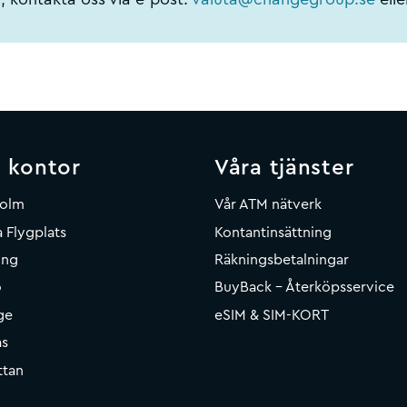
 kontor
Våra tjänster
holm
Vår ATM nätverk
 Flygplats
Kontantinsättning
ing
Räkningsbetalningar
o
BuyBack - Återköpsservice
ge
eSIM & SIM-KORT
ås
ttan