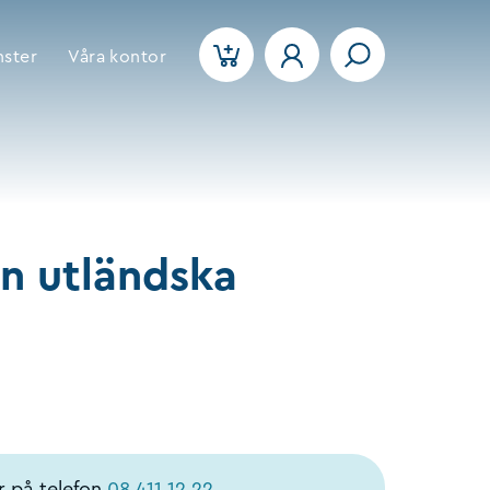
nster
Våra kontor
in utländska
r på telefon
08 411 12 22
.