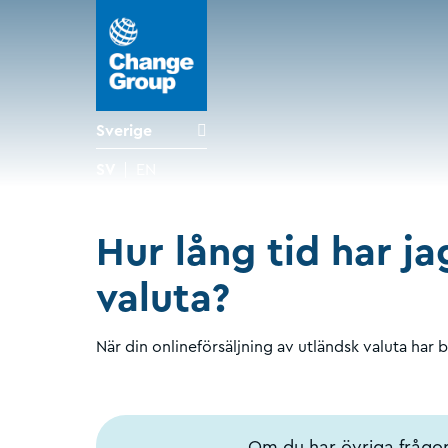
Sverige
SV
EN
Hur lång tid har j
valuta?
När din onlineförsäljning av utländsk valuta har be
Om du har övriga frågor