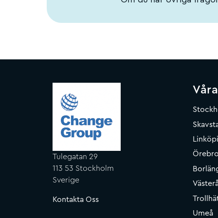
Våra
Stock
Skavsta
Linköp
Örebr
Tulegatan 29
113 53 Stockholm
Borlän
Sverige
Väster
Trollhä
Kontakta Oss
Umeå