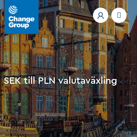
SEK till PLN valutaväxling