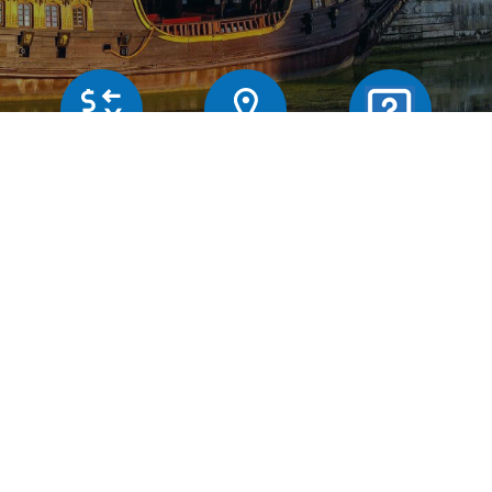
Butiker
Växelkurser
Frägor