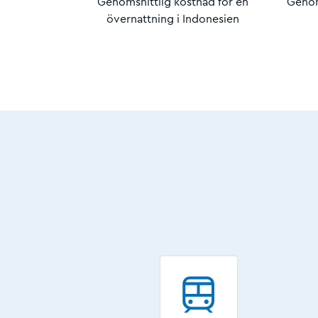
Genomsnittlig kostnad för en
Genom
övernattning i Indonesien