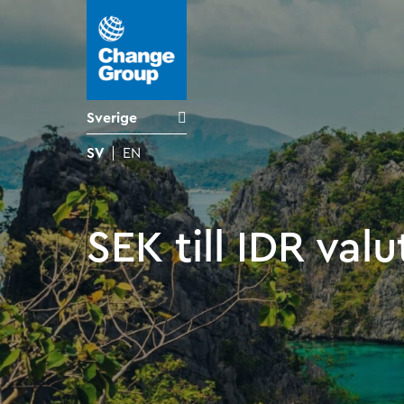
Sverige
SV
EN
SEK till IDR val