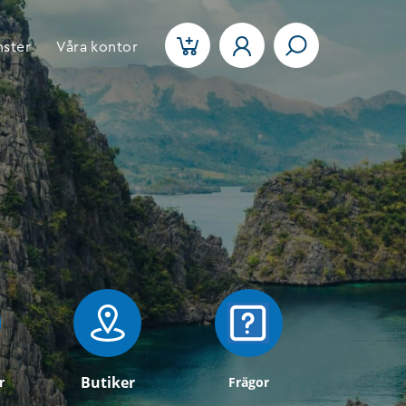
nster
Våra kontor
Butiker
r
Frägor