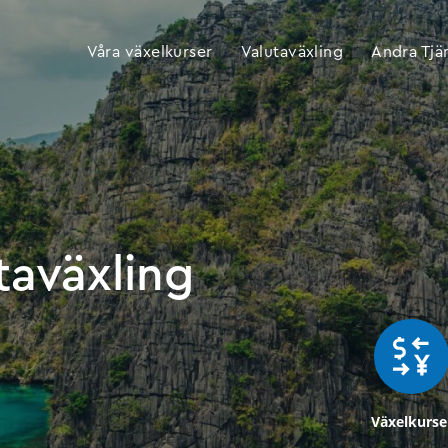
Våra växelkurser
Valutaväxling
Andra Tjä
utaväxling
Växelkurse