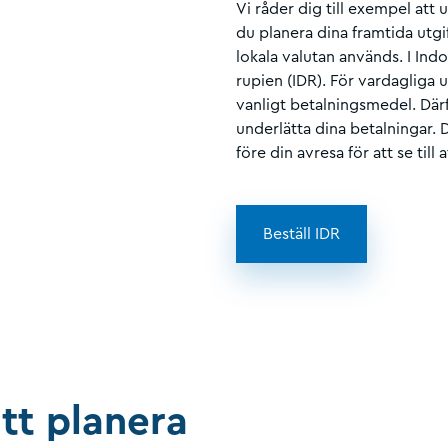
Vi råder dig till exempel att 
du planera dina framtida utgif
lokala valutan används. I Ind
rupien (IDR). För vardagliga 
vanligt betalningsmedel. Därfö
underlätta dina betalningar. D
före din avresa för att se til
Beställ IDR
att planera