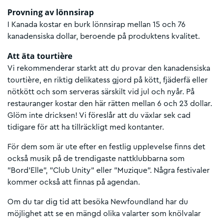
Provning av lönnsirap
I Kanada kostar en burk lönnsirap mellan 15 och 76
kanadensiska dollar, beroende på produktens kvalitet.
Att äta tourtière
Vi rekommenderar starkt att du provar den kanadensiska
tourtière, en riktig delikatess gjord på kött, fjäderfä eller
nötkött och som serveras särskilt vid jul och nyår. På
restauranger kostar den här rätten mellan 6 och 23 dollar.
Glöm inte dricksen! Vi föreslår att du växlar sek cad
tidigare för att ha tillräckligt med kontanter.
För dem som är ute efter en festlig upplevelse finns det
också musik på de trendigaste nattklubbarna som
"Bord'Elle", "Club Unity" eller "Muzique". Några festivaler
kommer också att finnas på agendan.
Om du tar dig tid att besöka Newfoundland har du
möjlighet att se en mängd olika valarter som knölvalar