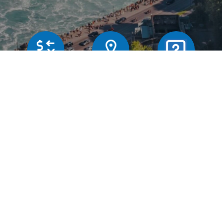
Butiker
Växelkurser
Frägor