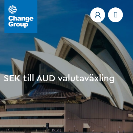
SEK till AUD valutaväxling