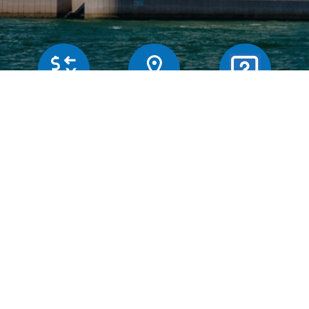
Butiker
Växelkurser
Frägor